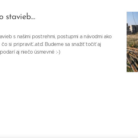
 stavieb...
avieb s našimi postrehmi, postupmi a návodmi ako
čo si pripraviť...atď. Budeme sa snažiť točiť aj
odarí aj niečo úsmevné :-)