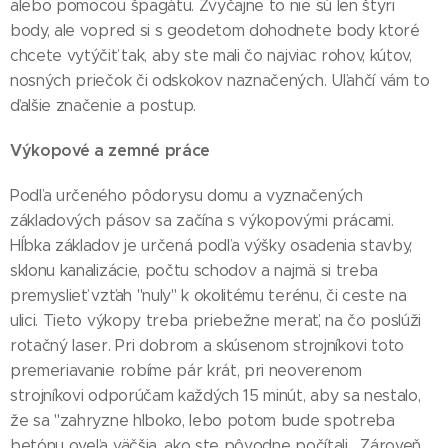
alebo pomocou špagátu. Zvyčajne to nie sú len štyri
body, ale vopred si s geodetom dohodnete body ktoré
chcete vytýčiť tak, aby ste mali čo najviac rohov, kútov,
nosných priečok či odskokov naznačených. Uľahčí vám to
ďalšie značenie a postup.
Výkopové a zemné práce
Podľa určeného pôdorysu domu a vyznačených
základových pásov sa začína s výkopovými prácami.
Hĺbka základov je určená podľa výšky osadenia stavby,
sklonu kanalizácie, počtu schodov a najmä si treba
premyslieť vzťah "nuly" k okolitému terénu, či ceste na
ulici. Tieto výkopy treba priebežne merať, na čo poslúži
rotačný laser. Pri dobrom a skúsenom strojníkovi toto
premeriavanie robíme pár krát, pri neoverenom
strojníkovi odporúčam každých 15 minút, aby sa nestalo,
že sa "zahryzne hlboko, lebo potom bude spotreba
betónu oveľa väčšia, ako ste pôvodne počítali... Zároveň