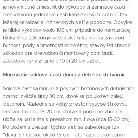
je nevyhnutné umiestniť do výkopov aj zemniace časti
bleskozvodu, jednotlivé časti kanalizačných potrubí tzv.
ležatej kanalizácie, inžinierskych sietí a podobne. Obvykle
je hĺbka výkopov okolo 100 cm, prípadne do nemrznúcej
hĺbky. Šírka základu je väčšia ako šírka múrov, závisí od
hutnosti pôdy a hmotnosti konkrétnej stavby. Pri stavbe
základov pre drevodom či montovaný dom budú
základové ryhy zrejme o 10 či 20 cm užšie...
Murovanie soklovej časti domu z debniacich tvárnic
Soklová časť sa muruje z pevných betónových debniacich
tvárnic, zväčša šírky 30 cm, ktoré sa po uložení zalejú
betónom. Následne sa voľný priestor vysype štrkovou
vrstvou hrubou 15-20 cm, ktorá sa poriadne zhutní a
uložia sa kari siete s presahom min. 1 oka (cca 15-30 cm).
Po uložení a zviazaní týchto sietí sa zabetónuje tzv.
"deka" s hrúbkou okolo 15 cm. Táto fáza je ukončením