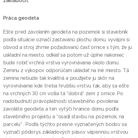
základoch.
Práca geodeta
Ešte pred zavolaním geodeta na pozemok si stavebník
podľa situácie označí zastavanú plochu domu, vyvápni si
obvod a stroj zhrnie požadovanú časť ornice s tým, že ju
uskladní na miesto, odkiaľ sa potom už úplne nakoniec
bude robiť vrchná vrstva vyrovnávania okolo domu.
Zeminu z výkopov odporúčam ukladať na iné miesto. Tá
zemina nebude tak kvalitná a použijete ju skôr na
vyrovnávanie kde treba hrubšiu vrstvu tak, aby sa ešte
na vrchných 30 cm vošla tá "dobrá" zem z ornice. Po
nadobudnutí právoplatnosti stavebného povolenia
zavoláte geodeta a ten vytýči hranice domu podľa
stavebného projektu a "osadí stavbu na pozemok, na
parcelu" . Podľa týchto presne vyznačených bodov sa
vyznačí pôdorys základových pásov vápennou vrstvou