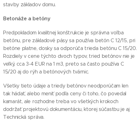
stavby základov domu.
Betonáže a betóny
Predpokladom kvalitnej konštrukcie je správna voľba
betónu, pre základové pásy sa používa betón C 12/15, pri
betóne platne, dosky sa odporúča trieda betónu C 15/20.
Rozdiely v cene týchto dvoch typov, tried betónov nie je
veľký, cca 3-4 EUR na 1 m3, preto sa často používa C
15/20 aj do rýh a betónových tvárnic.
Všetky tieto údaje a triedy betónov neodporúčam len
tak hádať, alebo meniť podľa ceny či toho, čo povedal
kamarát, ale rozhodne treba vo všetkých krokoch
dodržať projektovú dokumentáciu, ktorej súčasťou je aj
Technická správa.